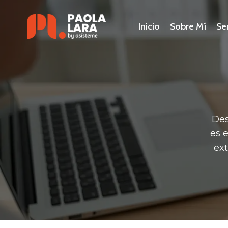
Saltar
al
Inicio
Sobre Mí
Se
contenido
Des
es 
ext