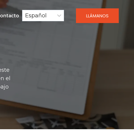
ontacto
LLÁMANOS
este
n el
bajo