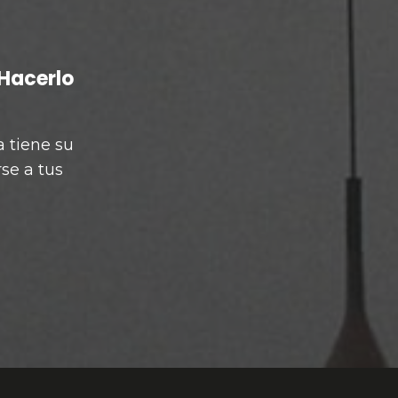
 Hacerlo
a tiene su
se a tus