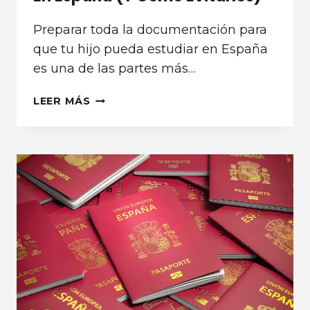
Preparar toda la documentación para
que tu hijo pueda estudiar en España
es una de las partes más…
ERRORES
LEER MÁS
COMUNES
AL
PREPARAR
LA
DOCUMENTACIÓN
PARA
ESTUDIAR
EN
ESPAÑA
(Y
CÓMO
EVITARLOS)