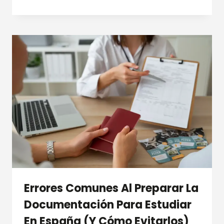
DE
MEMORIA
DEMOCRÁTICA:
¿PUEDE
TU
HIJO
OBTENER
LA
NACIONALIDAD
ESPAÑOLA?
Errores Comunes Al Preparar La
Documentación Para Estudiar
En España (Y Cómo Evitarlos)